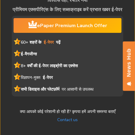
विश्वास वही, रफ्तार नयी
प्रीमियम एक्सपीरिएंस के लिए सब्सक्राइब करें प्रभात खबर ई-पेपर
ePaper Premium Launch Offer
60+ शहरों के
ई-पेपर
पढ़ें
News Hub
ई-मैगजीन्स
8+ वर्षों की ई-पेपर लाइब्रेरी का एक्सेस
विज्ञापन-मुक्त
ई-पेपर
सभी डिवाइस और प्लेटफ़ॉर्म
पर आसानी से उपलब्ध
क्या आपको कोई परेशानी हो रही है? कृपया हमें अपनी समस्या बताएँ
Contact us
यह ई-पेपर मुद्रित संस्करण की एक डिजिटल प्रति है। समाचार लेख, चित्र और
विज्ञापन सहित सभी सामग्री प्रभात खबर की संपत्ति है। अनधिकृत पुनरुत्पादन या