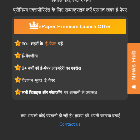
विश्वास वही, रफ्तार नयी
प्रीमियम एक्सपीरिएंस के लिए सब्सक्राइब करें प्रभात खबर ई-पेपर
ePaper Premium Launch Offer
60+ शहरों के
ई-पेपर
पढ़ें
News Hub
ई-मैगजीन्स
8+ वर्षों की ई-पेपर लाइब्रेरी का एक्सेस
विज्ञापन-मुक्त
ई-पेपर
सभी डिवाइस और प्लेटफ़ॉर्म
पर आसानी से उपलब्ध
क्या आपको कोई परेशानी हो रही है? कृपया हमें अपनी समस्या बताएँ
Contact us
यह ई-पेपर मुद्रित संस्करण की एक डिजिटल प्रति है। समाचार लेख, चित्र और
विज्ञापन सहित सभी सामग्री प्रभात खबर की संपत्ति है। अनधिकृत पुनरुत्पादन या