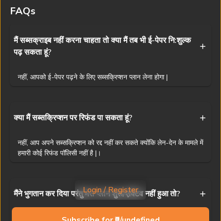
वितरण निषिद्ध है। यद्यपि हम सटीकता के लिए प्रयास करते हैं, फिर भी प्रभात खबर
FAQs
किसी भी अनजाने त्रुटि के लिए ज़िम्मेदार नहीं है।
Visit
www.prabhatkhabar.com
to read latest news
मैं सब्सक्राइब नहीं करना चाहता तो क्या मैं तब भी ई-पेपर नि:शुल्क
पढ़ सकता हूं?
Privacy Policy
Terms & Conditions
Access And Delivery
Refund Policy
Contact Us
नहीं, आपको ई-पेपर पढ़ने के लिए सब्सक्रिप्शन प्लान लेना होगा |
Ranchi News
Patna News
Dhanbad News
Muzaffarpur News
Jamshedpur News
Bhagalpur News
Deoghar News
Siwan News
क्या मैं सब्सक्रिप्शन पर रिफंड पा सकता हूं?
Bokaro News
Gaya News
Giridih News
Purnia News
नहीं, आप अपने सब्सक्रिप्शन को रद्द नहीं कर सकते क्योंकि लेन-देन के मामले में
Garhwa News
Darbhanga News
Gumla News
Begusarai News
हमारी कोई रिफंड पॉलिसी नहीं है |।
Dumka News
Buxar News
Palamu News
Samastipur News
Copyright © 2025 Prabhat Khabar (NPHL)
Login / Register
मैंने भुगतान कर दिया परंतु मेरा प्लान शुरू/एक्टिव नहीं हुआ तो?
Powered by
AST Consulting
1
10
अगर आपका प्लान भुगतान के बाद भी शुरू नहीं हुआ है, तो कृपया
Subscribe for ₹0/undefined