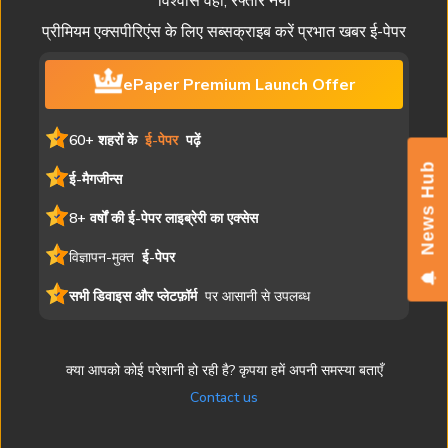
विश्वास वही, रफ्तार नयी
प्रीमियम एक्सपीरिएंस के लिए सब्सक्राइब करें प्रभात खबर ई-पेपर
ePaper Premium Launch Offer
60+ शहरों के
ई-पेपर
पढ़ें
News Hub
ई-मैगजीन्स
8+ वर्षों की ई-पेपर लाइब्रेरी का एक्सेस
विज्ञापन-मुक्त
ई-पेपर
सभी डिवाइस और प्लेटफ़ॉर्म
पर आसानी से उपलब्ध
क्या आपको कोई परेशानी हो रही है? कृपया हमें अपनी समस्या बताएँ
Contact us
यह ई-पेपर मुद्रित संस्करण की एक डिजिटल प्रति है। समाचार लेख, चित्र और
विज्ञापन सहित सभी सामग्री प्रभात खबर की संपत्ति है। अनधिकृत पुनरुत्पादन या