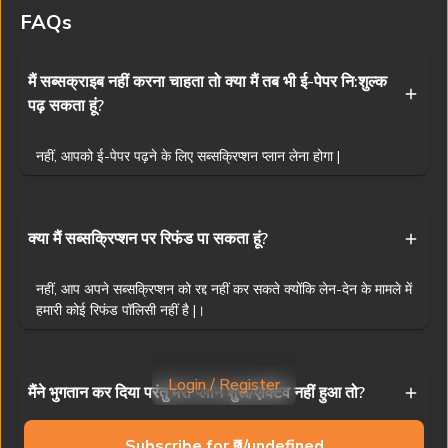
वितरण निषिद्ध है। यद्यपि हम सटीकता के लिए प्रयास करते हैं, फिर भी प्रभात खबर
FAQs
किसी भी अनजाने त्रुटि के लिए ज़िम्मेदार नहीं है।
Visit
www.prabhatkhabar.com
to read latest news
मैं सब्सक्राइब नहीं करना चाहता तो क्या मैं तब भी ई-पेपर नि:शुल्क
पढ़ सकता हूं?
Privacy Policy
Terms & Conditions
Access And Delivery
Refund Policy
Contact Us
नहीं, आपको ई-पेपर पढ़ने के लिए सब्सक्रिप्शन प्लान लेना होगा |
Ranchi News
Patna News
Dhanbad News
Muzaffarpur News
Jamshedpur News
Bhagalpur News
Deoghar News
Siwan News
क्या मैं सब्सक्रिप्शन पर रिफंड पा सकता हूं?
Bokaro News
Gaya News
Giridih News
Purnia News
नहीं, आप अपने सब्सक्रिप्शन को रद्द नहीं कर सकते क्योंकि लेन-देन के मामले में
Garhwa News
Darbhanga News
Gumla News
Begusarai News
हमारी कोई रिफंड पॉलिसी नहीं है |।
Dumka News
Buxar News
Palamu News
Samastipur News
Copyright © 2025 Prabhat Khabar (NPHL)
Login / Register
मैंने भुगतान कर दिया परंतु मेरा प्लान शुरू/एक्टिव नहीं हुआ तो?
Powered by
AST Consulting
1
3
अगर आपका प्लान भुगतान के बाद भी शुरू नहीं हुआ है, तो कृपया
Subscribe for ₹0/undefined