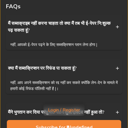
वितरण निषिद्ध है। यद्यपि हम सटीकता के लिए प्रयास करते हैं, फिर भी प्रभात खबर
FAQs
किसी भी अनजाने त्रुटि के लिए ज़िम्मेदार नहीं है।
Visit
www.prabhatkhabar.com
to read latest news
मैं सब्सक्राइब नहीं करना चाहता तो क्या मैं तब भी ई-पेपर नि:शुल्क
पढ़ सकता हूं?
Privacy Policy
Terms & Conditions
Access And Delivery
Refund Policy
Contact Us
नहीं, आपको ई-पेपर पढ़ने के लिए सब्सक्रिप्शन प्लान लेना होगा |
Ranchi News
Patna News
Dhanbad News
Muzaffarpur News
Jamshedpur News
Bhagalpur News
Deoghar News
Siwan News
क्या मैं सब्सक्रिप्शन पर रिफंड पा सकता हूं?
Bokaro News
Gaya News
Giridih News
Purnia News
नहीं, आप अपने सब्सक्रिप्शन को रद्द नहीं कर सकते क्योंकि लेन-देन के मामले में
Garhwa News
Darbhanga News
Gumla News
Begusarai News
हमारी कोई रिफंड पॉलिसी नहीं है |।
Dumka News
Buxar News
Palamu News
Samastipur News
Copyright © 2025 Prabhat Khabar (NPHL)
Login / Register
मैंने भुगतान कर दिया परंतु मेरा प्लान शुरू/एक्टिव नहीं हुआ तो?
Powered by
AST Consulting
1
10
अगर आपका प्लान भुगतान के बाद भी शुरू नहीं हुआ है, तो कृपया
Subscribe for ₹0/undefined