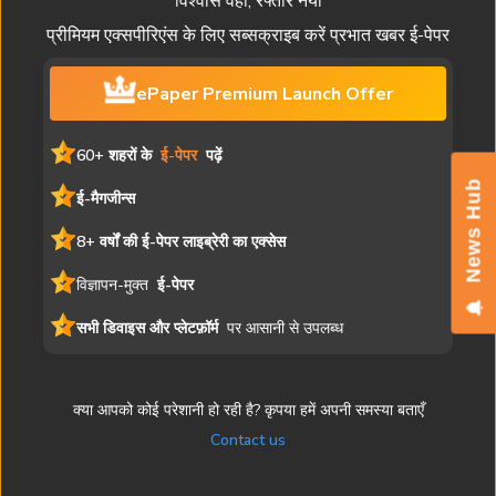
विश्वास वही, रफ्तार नयी
प्रीमियम एक्सपीरिएंस के लिए सब्सक्राइब करें प्रभात खबर ई-पेपर
ePaper Premium Launch Offer
60+ शहरों के
ई-पेपर
पढ़ें
News Hub
ई-मैगजीन्स
8+ वर्षों की ई-पेपर लाइब्रेरी का एक्सेस
विज्ञापन-मुक्त
ई-पेपर
सभी डिवाइस और प्लेटफ़ॉर्म
पर आसानी से उपलब्ध
क्या आपको कोई परेशानी हो रही है? कृपया हमें अपनी समस्या बताएँ
Contact us
यह ई-पेपर मुद्रित संस्करण की एक डिजिटल प्रति है। समाचार लेख, चित्र और
विज्ञापन सहित सभी सामग्री प्रभात खबर की संपत्ति है। अनधिकृत पुनरुत्पादन या