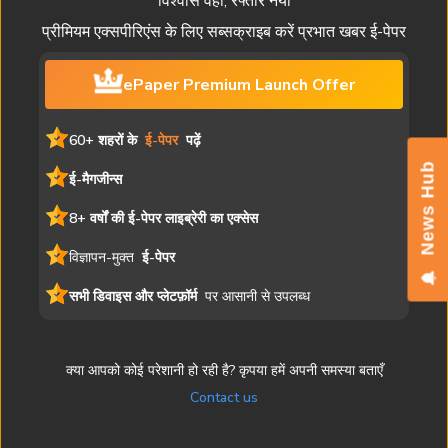
विश्वास वही, रफ्तार नयी
प्रीमियम एक्सपीरिएंस के लिए सब्सक्राइब करें प्रभात खबर ई-पेपर
ePaper Premium Launch Offer
60+ शहरों के
ई-पेपर
पढ़ें
News Hub
ई-मैगजीन्स
8+ वर्षों की ई-पेपर लाइब्रेरी का एक्सेस
विज्ञापन-मुक्त
ई-पेपर
सभी डिवाइस और प्लेटफ़ॉर्म
पर आसानी से उपलब्ध
क्या आपको कोई परेशानी हो रही है? कृपया हमें अपनी समस्या बताएँ
Contact us
यह ई-पेपर मुद्रित संस्करण की एक डिजिटल प्रति है। समाचार लेख, चित्र और
विज्ञापन सहित सभी सामग्री प्रभात खबर की संपत्ति है। अनधिकृत पुनरुत्पादन या