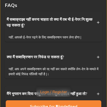
वितरण निषिद्ध है। यद्यपि हम सटीकता के लिए प्रयास करते हैं, फिर भी प्रभात खबर
FAQs
किसी भी अनजाने त्रुटि के लिए ज़िम्मेदार नहीं है।
Visit
www.prabhatkhabar.com
to read latest news
मैं सब्सक्राइब नहीं करना चाहता तो क्या मैं तब भी ई-पेपर नि:शुल्क
पढ़ सकता हूं?
Privacy Policy
Terms & Conditions
Access And Delivery
Refund Policy
Contact Us
नहीं, आपको ई-पेपर पढ़ने के लिए सब्सक्रिप्शन प्लान लेना होगा |
Ranchi News
Patna News
Dhanbad News
Muzaffarpur News
Jamshedpur News
Bhagalpur News
Deoghar News
Siwan News
क्या मैं सब्सक्रिप्शन पर रिफंड पा सकता हूं?
Bokaro News
Gaya News
Giridih News
Purnia News
नहीं, आप अपने सब्सक्रिप्शन को रद्द नहीं कर सकते क्योंकि लेन-देन के मामले में
Garhwa News
Darbhanga News
Gumla News
Begusarai News
हमारी कोई रिफंड पॉलिसी नहीं है |।
Dumka News
Buxar News
Palamu News
Samastipur News
Copyright © 2025 Prabhat Khabar (NPHL)
Login / Register
मैंने भुगतान कर दिया परंतु मेरा प्लान शुरू/एक्टिव नहीं हुआ तो?
Powered by
AST Consulting
1
13
अगर आपका प्लान भुगतान के बाद भी शुरू नहीं हुआ है, तो कृपया
Subscribe for ₹0/undefined