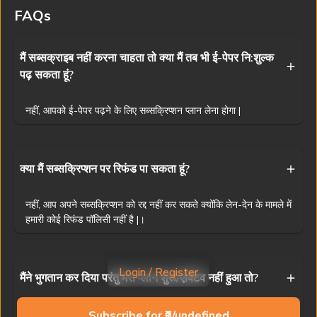
वितरण निषिद्ध है। यद्यपि हम सटीकता के लिए प्रयास करते हैं, फिर भी प्रभात खबर
FAQs
किसी भी अनजाने त्रुटि के लिए ज़िम्मेदार नहीं है।
Visit
www.prabhatkhabar.com
to read latest news
मैं सब्सक्राइब नहीं करना चाहता तो क्या मैं तब भी ई-पेपर नि:शुल्क
पढ़ सकता हूं?
Privacy Policy
Terms & Conditions
Access And Delivery
Refund Policy
Contact Us
नहीं, आपको ई-पेपर पढ़ने के लिए सब्सक्रिप्शन प्लान लेना होगा |
Ranchi News
Patna News
Dhanbad News
Muzaffarpur News
Jamshedpur News
Bhagalpur News
Deoghar News
Siwan News
क्या मैं सब्सक्रिप्शन पर रिफंड पा सकता हूं?
Bokaro News
Gaya News
Giridih News
Purnia News
नहीं, आप अपने सब्सक्रिप्शन को रद्द नहीं कर सकते क्योंकि लेन-देन के मामले में
Garhwa News
Darbhanga News
Gumla News
Begusarai News
हमारी कोई रिफंड पॉलिसी नहीं है |।
Dumka News
Buxar News
Palamu News
Samastipur News
Copyright © 2025 Prabhat Khabar (NPHL)
Login / Register
मैंने भुगतान कर दिया परंतु मेरा प्लान शुरू/एक्टिव नहीं हुआ तो?
Powered by
AST Consulting
1
13
अगर आपका प्लान भुगतान के बाद भी शुरू नहीं हुआ है, तो कृपया
Subscribe for ₹0/undefined