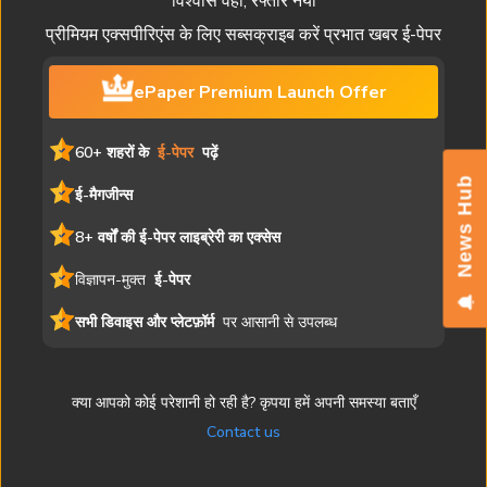
विश्वास वही, रफ्तार नयी
प्रीमियम एक्सपीरिएंस के लिए सब्सक्राइब करें प्रभात खबर ई-पेपर
ePaper Premium Launch Offer
60+ शहरों के
ई-पेपर
पढ़ें
News Hub
ई-मैगजीन्स
8+ वर्षों की ई-पेपर लाइब्रेरी का एक्सेस
विज्ञापन-मुक्त
ई-पेपर
सभी डिवाइस और प्लेटफ़ॉर्म
पर आसानी से उपलब्ध
क्या आपको कोई परेशानी हो रही है? कृपया हमें अपनी समस्या बताएँ
Contact us
यह ई-पेपर मुद्रित संस्करण की एक डिजिटल प्रति है। समाचार लेख, चित्र और
विज्ञापन सहित सभी सामग्री प्रभात खबर की संपत्ति है। अनधिकृत पुनरुत्पादन या