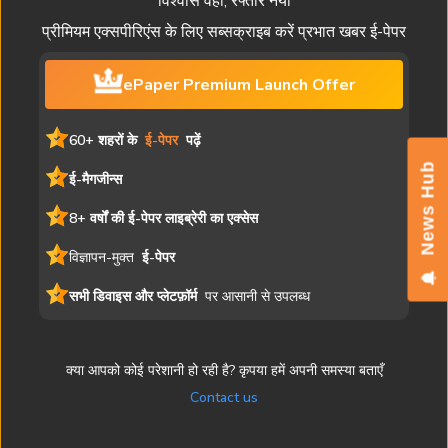
विश्वास वही, रफ्तार नयी
प्रीमियम एक्सपीरिएंस के लिए सब्सक्राइब करें प्रभात खबर ई-पेपर
ePaper Premium Launch Offer
60+ शहरों के
ई-पेपर
पढ़ें
News Hub
ई-मैगजीन्स
8+ वर्षों की ई-पेपर लाइब्रेरी का एक्सेस
विज्ञापन-मुक्त
ई-पेपर
सभी डिवाइस और प्लेटफ़ॉर्म
पर आसानी से उपलब्ध
क्या आपको कोई परेशानी हो रही है? कृपया हमें अपनी समस्या बताएँ
Contact us
यह ई-पेपर मुद्रित संस्करण की एक डिजिटल प्रति है। समाचार लेख, चित्र और
विज्ञापन सहित सभी सामग्री प्रभात खबर की संपत्ति है। अनधिकृत पुनरुत्पादन या