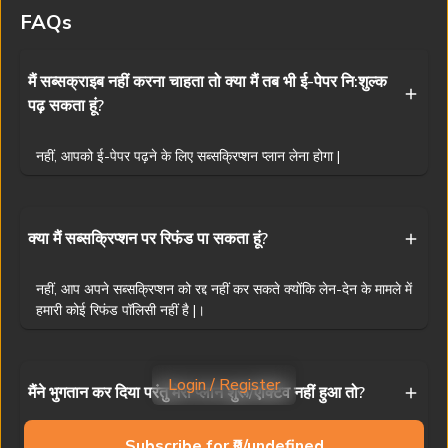
वितरण निषिद्ध है। यद्यपि हम सटीकता के लिए प्रयास करते हैं, फिर भी प्रभात खबर
FAQs
किसी भी अनजाने त्रुटि के लिए ज़िम्मेदार नहीं है।
Visit
www.prabhatkhabar.com
to read latest news
मैं सब्सक्राइब नहीं करना चाहता तो क्या मैं तब भी ई-पेपर नि:शुल्क
पढ़ सकता हूं?
Privacy Policy
Terms & Conditions
Access And Delivery
Refund Policy
Contact Us
नहीं, आपको ई-पेपर पढ़ने के लिए सब्सक्रिप्शन प्लान लेना होगा |
Ranchi News
Patna News
Dhanbad News
Muzaffarpur News
Jamshedpur News
Bhagalpur News
Deoghar News
Siwan News
क्या मैं सब्सक्रिप्शन पर रिफंड पा सकता हूं?
Bokaro News
Gaya News
Giridih News
Purnia News
नहीं, आप अपने सब्सक्रिप्शन को रद्द नहीं कर सकते क्योंकि लेन-देन के मामले में
Garhwa News
Darbhanga News
Gumla News
Begusarai News
हमारी कोई रिफंड पॉलिसी नहीं है |।
Dumka News
Buxar News
Palamu News
Samastipur News
Copyright © 2025 Prabhat Khabar (NPHL)
Login / Register
मैंने भुगतान कर दिया परंतु मेरा प्लान शुरू/एक्टिव नहीं हुआ तो?
Powered by
AST Consulting
1
10
अगर आपका प्लान भुगतान के बाद भी शुरू नहीं हुआ है, तो कृपया
Subscribe for ₹0/undefined