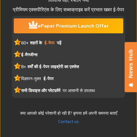
विश्वास वही, रफ्तार नयी
प्रीमियम एक्सपीरिएंस के लिए सब्सक्राइब करें प्रभात खबर ई-पेपर
ePaper Premium Launch Offer
60+ शहरों के
ई-पेपर
पढ़ें
News Hub
ई-मैगजीन्स
8+ वर्षों की ई-पेपर लाइब्रेरी का एक्सेस
विज्ञापन-मुक्त
ई-पेपर
सभी डिवाइस और प्लेटफ़ॉर्म
पर आसानी से उपलब्ध
क्या आपको कोई परेशानी हो रही है? कृपया हमें अपनी समस्या बताएँ
Contact us
यह ई-पेपर मुद्रित संस्करण की एक डिजिटल प्रति है। समाचार लेख, चित्र और
विज्ञापन सहित सभी सामग्री प्रभात खबर की संपत्ति है। अनधिकृत पुनरुत्पादन या