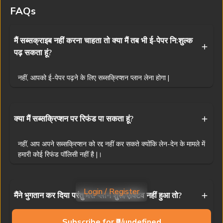
वितरण निषिद्ध है। यद्यपि हम सटीकता के लिए प्रयास करते हैं, फिर भी प्रभात खबर
FAQs
किसी भी अनजाने त्रुटि के लिए ज़िम्मेदार नहीं है।
Visit
www.prabhatkhabar.com
to read latest news
मैं सब्सक्राइब नहीं करना चाहता तो क्या मैं तब भी ई-पेपर नि:शुल्क
पढ़ सकता हूं?
Privacy Policy
Terms & Conditions
Access And Delivery
Refund Policy
Contact Us
नहीं, आपको ई-पेपर पढ़ने के लिए सब्सक्रिप्शन प्लान लेना होगा |
Ranchi News
Patna News
Dhanbad News
Muzaffarpur News
Jamshedpur News
Bhagalpur News
Deoghar News
Siwan News
क्या मैं सब्सक्रिप्शन पर रिफंड पा सकता हूं?
Bokaro News
Gaya News
Giridih News
Purnia News
नहीं, आप अपने सब्सक्रिप्शन को रद्द नहीं कर सकते क्योंकि लेन-देन के मामले में
Garhwa News
Darbhanga News
Gumla News
Begusarai News
हमारी कोई रिफंड पॉलिसी नहीं है |।
Dumka News
Buxar News
Palamu News
Samastipur News
Copyright © 2025 Prabhat Khabar (NPHL)
Login / Register
मैंने भुगतान कर दिया परंतु मेरा प्लान शुरू/एक्टिव नहीं हुआ तो?
Powered by
AST Consulting
1
10
अगर आपका प्लान भुगतान के बाद भी शुरू नहीं हुआ है, तो कृपया
Subscribe for ₹0/undefined